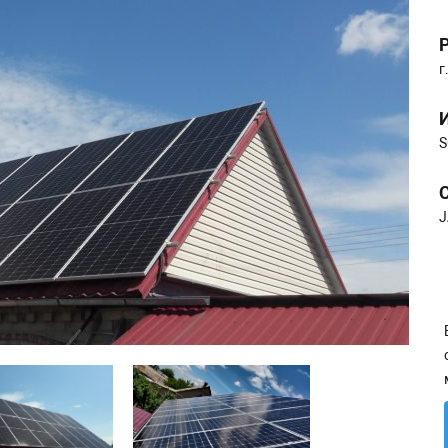
г
S
J