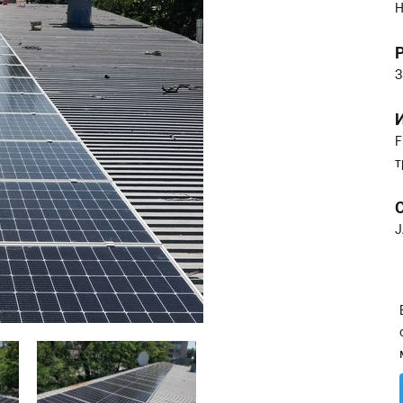
Н
З
F
т
J