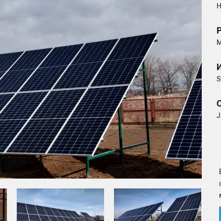
Н
М
S
J