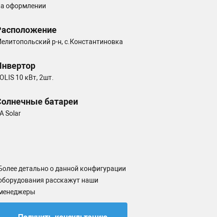
а оформлении
Расположение
елитопольский р-н, с.Константиновка
Инвертор
OLIS 10 кВт, 2шт.
Солнечные батареи
A Solar
Более детально о данной конфигурации
оборудования расскажут наши
менеджеры