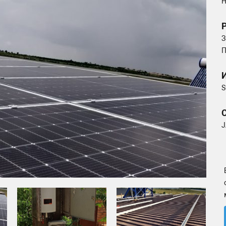
Н
З
П
S
J